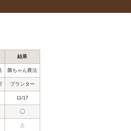
。
結果
法
菌ちゃん農法
所
プランター
11/17
◯
△