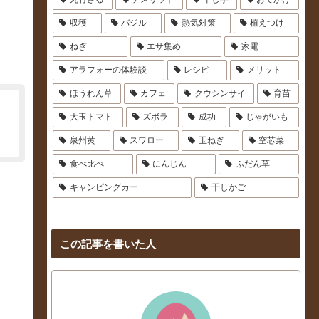
収穫
バジル
熱気対策
植えつけ
ねぎ
エサ集め
家電
アラフォーの体験談
レシピ
メリット
ほうれん草
カフェ
クウシンサイ
育苗
大玉トマト
ズボラ
成功
じゃがいも
泉州黄
スワロー
玉ねぎ
空芯菜
食べ比べ
にんじん
ふだん草
キャンピングカー
干しかご
この記事を書いた人