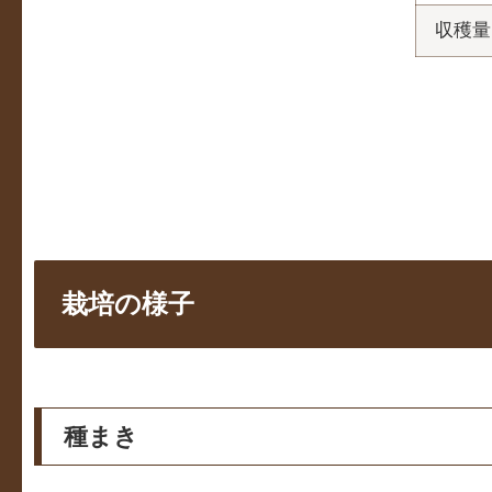
収穫量
栽培の様子
種まき