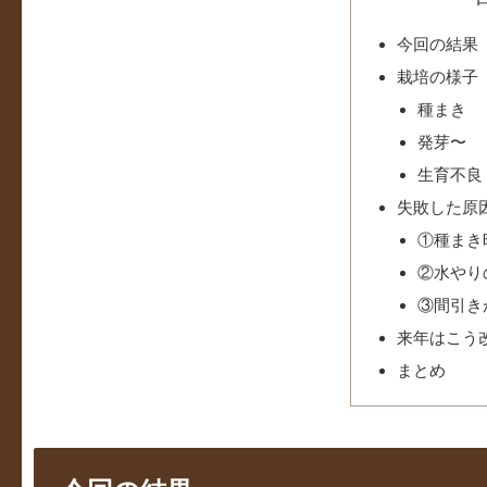
今回の結果
栽培の様子
種まき
発芽〜
生育不良
失敗した原
①種まき
②水やり
③間引き
来年はこう
まとめ