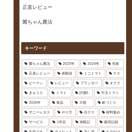
正直レビュー
菌ちゃん農法
キーワード
菌ちゃん農法
2025年
2024年
失敗
正直レビュー
体験談
ミニトマト
ナス
ピーマン
レビュー
プランター
オクラ
きゅうり
トマト
評価5
中玉トマト
2026年
食品
大根
畝づくり
サニーレタス
やり方
白ナス
材料集め
サービス
1年目
体験記
栽培記録
丸竹ざる
デメリット
干し芋
おでかけ