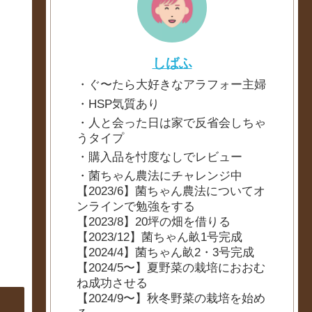
しばふ
・ぐ〜たら大好きなアラフォー主婦
・HSP気質あり
・人と会った日は家で反省会しちゃ
うタイプ
・購入品を忖度なしでレビュー
・菌ちゃん農法にチャレンジ中
【2023/6】菌ちゃん農法についてオ
ンラインで勉強をする
【2023/8】20坪の畑を借りる
【2023/12】菌ちゃん畝1号完成
【2024/4】菌ちゃん畝2・3号完成
【2024/5〜】夏野菜の栽培におおむ
ね成功させる
【2024/9〜】秋冬野菜の栽培を始め