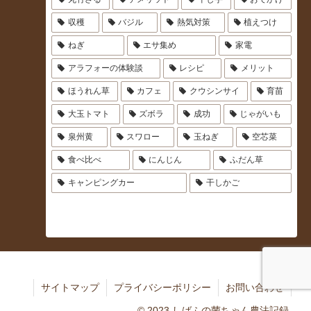
収穫
バジル
熱気対策
植えつけ
ねぎ
エサ集め
家電
アラフォーの体験談
レシピ
メリット
ほうれん草
カフェ
クウシンサイ
育苗
大玉トマト
ズボラ
成功
じゃがいも
泉州黄
スワロー
玉ねぎ
空芯菜
食べ比べ
にんじん
ふだん草
キャンピングカー
干しかご
サイトマップ
プライバシーポリシー
お問い合わせ
© 2023 しばふの菌ちゃん農法記録.