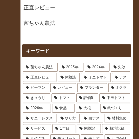
正直レビュー
菌ちゃん農法
キーワード
菌ちゃん農法
2025年
2024年
失敗
正直レビュー
体験談
ミニトマト
ナス
ピーマン
レビュー
プランター
オクラ
きゅうり
トマト
評価5
中玉トマト
2026年
食品
大根
畝づくり
サニーレタス
やり方
白ナス
材料集め
サービス
1年目
体験記
栽培記録
丸竹ざる
デメリット
干し芋
おでかけ