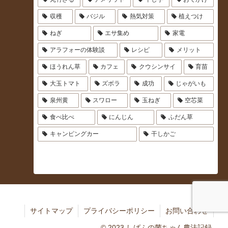
収穫
バジル
熱気対策
植えつけ
ねぎ
エサ集め
家電
アラフォーの体験談
レシピ
メリット
ほうれん草
カフェ
クウシンサイ
育苗
大玉トマト
ズボラ
成功
じゃがいも
泉州黄
スワロー
玉ねぎ
空芯菜
食べ比べ
にんじん
ふだん草
キャンピングカー
干しかご
サイトマップ
プライバシーポリシー
お問い合わせ
© 2023 しばふの菌ちゃん農法記録.