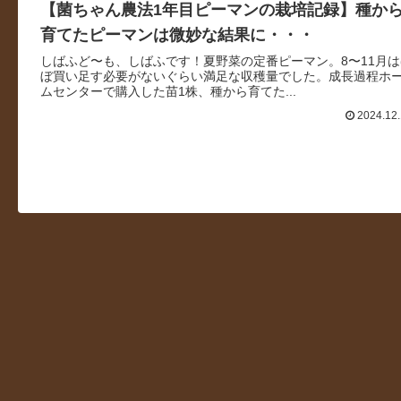
【菌ちゃん農法1年目ピーマンの栽培記録】種か
育てたピーマンは微妙な結果に・・・
しばふど〜も、しばふです！夏野菜の定番ピーマン。8〜11月は
ぼ買い足す必要がないぐらい満足な収穫量でした。成長過程ホ
ムセンターで購入した苗1株、種から育てた...
2024.12