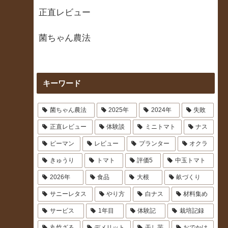
正直レビュー
菌ちゃん農法
キーワード
菌ちゃん農法
2025年
2024年
失敗
正直レビュー
体験談
ミニトマト
ナス
ピーマン
レビュー
プランター
オクラ
きゅうり
トマト
評価5
中玉トマト
2026年
食品
大根
畝づくり
サニーレタス
やり方
白ナス
材料集め
サービス
1年目
体験記
栽培記録
丸竹ざる
デメリット
干し芋
おでかけ